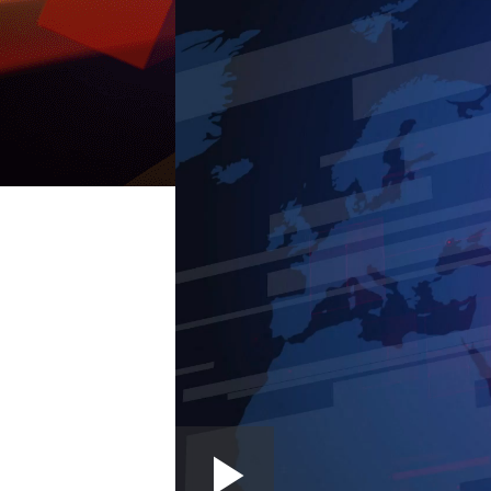
Loaded
: