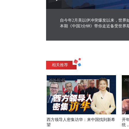
Play
0:00
/
--:--
Play
1.24%
Video
自今年2月美以伊冲突爆发以来，世界
本期《中国3分钟》带你走近备受世界期
相关推荐
2026-02-05
202
西方领导人密集访华：来中国找到新希
开
望
统