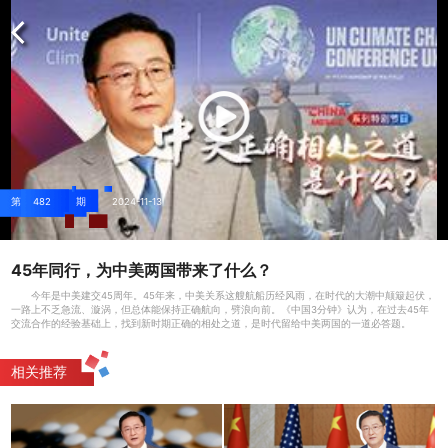
第
482
期
2024-11-13
45年同行，为中美两国带来了什么？
今年是中美建交45周年。45年来，中美关系这艘航船历经风雨，在时代的大潮中颠簸起伏，
一路上不乏急流、漩涡，但总体能保持正确航向，劈浪向前。《中国3分钟》认为，在过去45年
交流合作的经验基础上，找到新时期正确的相处之道，是时代留给中美两国的一道必答题。
相关推荐