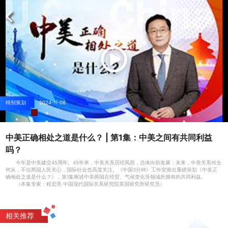
特别策划
2024-11-08
中美正确相处之道是什么？ | 第1集：中美之间有共同利益
吗？
今年是中美建交45周年。45年来，中美关系历经风雨，总体向前发展；未来，中美关系何去
何从，不仅两国人民关心，国际社会也高度关注。
《中国3分钟》工作室推出重磅策划《中美正
确相处之道是什么？》，第1集阐述中美两国在经贸、气候变化等领域所拥有的共同利益。
（本集专家：程宏亮 中国现代国际关系研究院美国研究所研究员）
相关推荐