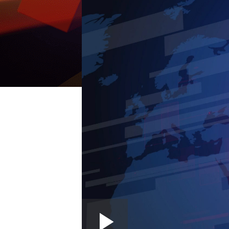
Loaded
: