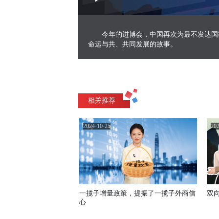
Play
0:00
/
--:--
Play
1.03%
Video
今年的进博会，中国再次为最不发达国
命运与共、共同发展的故事。
相关推荐
2024-10-25
202
一揽子增量政策，提振了一揽子外商信
双
心