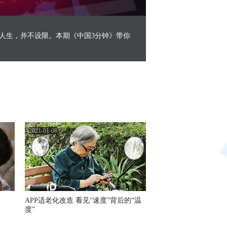
Picture-
Mute
Fullscreen
in-
Picture
人生，并不设限。本期《中国3分钟》带你
2021-01-08
APP适老化改造 看见“速度”背后的“温
度”