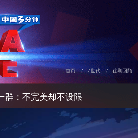
/
/
首页
Z世代
往期回顾
一群：不完美却不设限