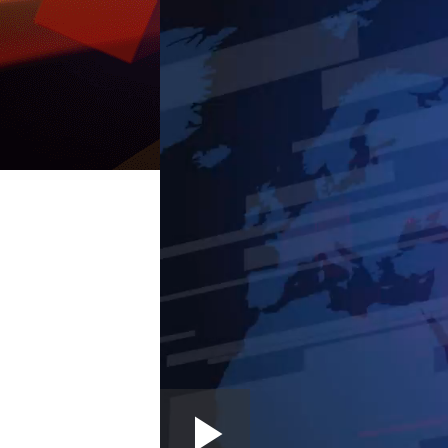
Loaded
: