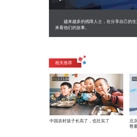
Play
0:00
/
--:--
Play
1.97%
Video
越来越多的残障人士，在分享自己的生
来看他们的故事。
相关推荐
2022-11-04
202
中国农村孩子长高了，也壮实了
北
尊