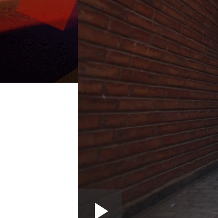
Loaded
: