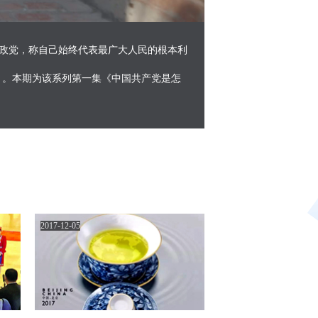
Picture-
Mute
Fullscreen
in-
Picture
执政党，称自己始终代表最广大人民的根本利
》。本期为该系列第一集《中国共产党是怎
2017-12-05