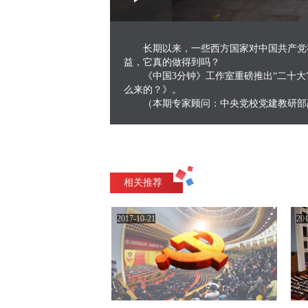
Play
0:00
/
--:--
Play
0.53%
Video
长期以来，一些西方国家对中国共产党
益，它真的做得到吗？
《中国3分钟》工作室重磅推出“二十
么来的？》。
（本期专家顾问：中央党校党建教研部
相关推荐
2017-10-21
201