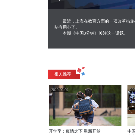
Play
0:00
/
--:--
Play
2.36%
Video
最近，上海在教育方面的一项改革措施
别有用心了。
本期《中国3分钟》关注这一话题。
相关推荐
2020-09-09
202
开学季：疫情之下 重新开始
中