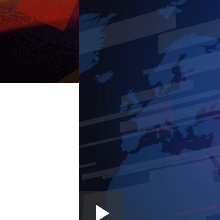
Loaded
: