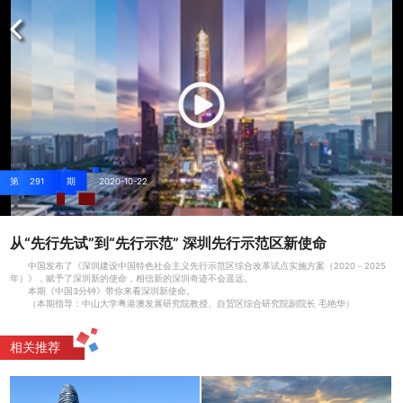
第
291
期
2020-10-22
从“先行先试”到“先行示范” 深圳先行示范区新使命
中国发布了《深圳建设中国特色社会主义先行示范区综合改革试点实施方案（2020－2025
年）》，赋予了深圳新的使命，相信新的深圳奇迹不会遥远。
本期《中国3分钟》带你来看深圳新使命。
（本期指导：中山大学粤港澳发展研究院教授、自贸区综合研究院副院长 毛艳华）
相关推荐