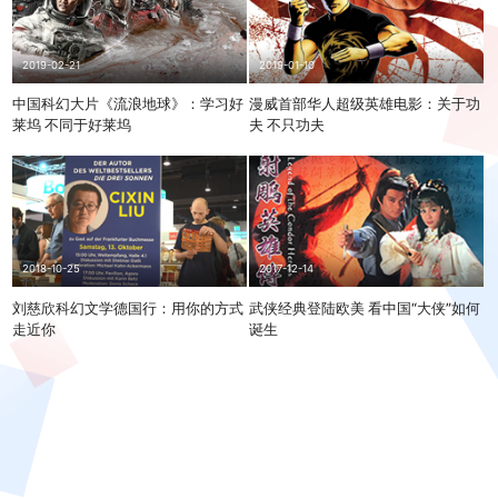
2019-02-21
2019-01-10
中国科幻大片《流浪地球》：学习好
漫威首部华人超级英雄电影：关于功
莱坞 不同于好莱坞
夫 不只功夫
2018-10-25
2017-12-14
刘慈欣科幻文学德国行：用你的方式
武侠经典登陆欧美 看中国“大侠”如何
走近你
诞生