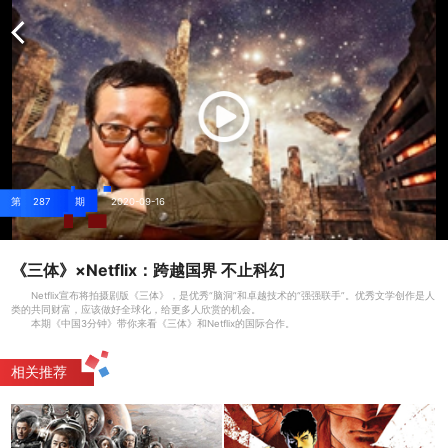
第
287
期
2020-09-16
《三体》×Netflix：跨越国界 不止科幻
Netflix宣布将拍摄剧版《三体》，是优秀“脑洞”和卓越技术的“强强联手”。优秀文学创作是人
类的共同财富，应该做好全球化，给更多人欣赏的机会。
本期《中国3分钟》带你来看《三体》和Netflix的国际合作。
相关推荐