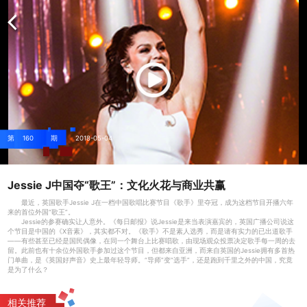
第
160
期
2018-05-04
Jessie J中国夺“歌王”：文化火花与商业共赢
最近，英国歌手Jessie J在一档中国歌唱比赛节目《歌手》里夺冠，成为这档节目开播六年
来的首位外国“歌王”。
Jessie的参赛确实让人意外。《每日邮报》说Jessie是来当表演嘉宾的，英国广播公司说这
个节目是中国的《X音素》，其实都不对。《歌手》不是素人选秀，而是请有实力的已出道歌手
——有些甚至已经是国民偶像，在同一个舞台上比赛唱歌，由现场观众投票决定歌手每一周的去
留。此前也有十余位外国歌手参加过这个节目，但都来自亚洲，而来自英国的Jessie拥有多首热
门单曲，是《英国好声音》史上最年轻导师。“导师”变“选手”，还是跑到千里之外的中国，究竟
是为了什么？
相关推荐