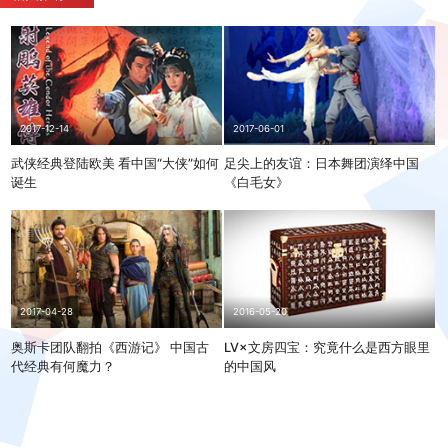
2017-12-14
2017-06-01
武侠经典登陆欧美 看中国“大侠”如何
足尖上的友谊：日本舞团演绎中国
诞生
《白毛女》
2017-04-28
2016-05-20
奥斯卡团队翻拍《西游记》 中国古
LV×文房四宝：究竟什么是西方眼里
代经典有何魔力？
的中国风